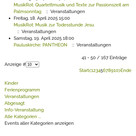
MusikRot: Quartettmusik und Texte zur Passionszeit am
Palmsonntag
:: Veranstaltungen
Freitag, 18. April 2025 15:00
MusikRot: Musik zur Todesstunde Jesu
:: Veranstaltungen
Samstag, 19. April 2025 18:00
Pauluskirche: PANTHEON
:: Veranstaltungen
Limite der Paginierungsliste
41 - 50 / 167 Einträge
Anzeige #
Start
1
2
3
4
5
6
7
8
9
10
Ende
Kinder
Ferienprogramm
Veranstaltungen
Abgesagt
Info-Veranstaltung
Alle Kategorien ...
Events aller Kategorien anzeigen