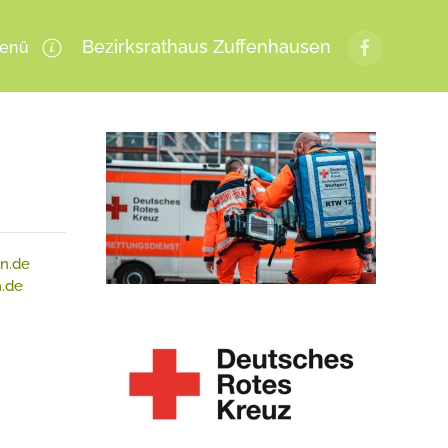
Bezirksrathaus Zuffenhausen
enü
n.de
n.de