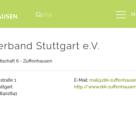
M
rband Stuttgart e.V.
itschaft 6 - Zuffenhausen
traße 1
E-Mail:
mail@drk-zuffenhause
ttgart
http://www.drk-zuffenhause
1 8402841