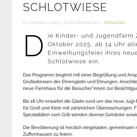
SCHLOTWIESE
13. Oktober 2025
| ZuZu Redaktion |
Aktuelles
D
ie Kinder- und Jugendfarm 
Oktober 2025, ab 14 Uhr all
Einweihungsfeier ihres ne
Schlotwiese ein.
Das Programm beginnt mit einer Begrüßung und Anspra
Grußadressen der Ehrengäste und Ehrungen. Anschließ
neue Farmhaus für die Besucher*innen zur Besichtigu
Bis 18 Uhr erwartet die Gäste rund um das neue Ju
für Groß und Klein mit zahlreichen Überraschungen. Fü
Spezialitäten vom Grill werden diverse Getränke sow
Die Bevölkerung ist herzlich eingeladen, gemeinsam
Zuffenhausen zu feiern.