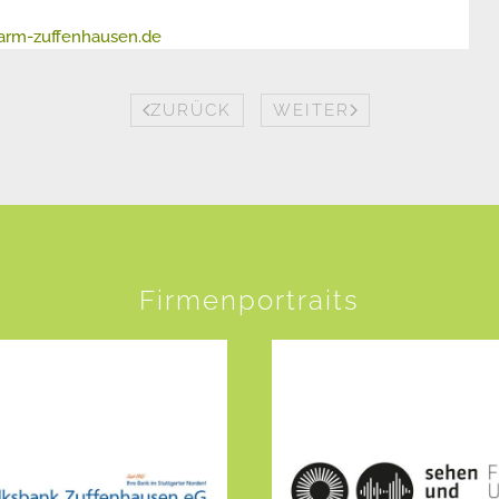
arm-zuffenhausen.de
ZURÜCK
WEITER
Firmenportraits