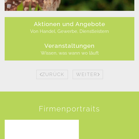
Aktionen und Angebote
Von Handel, Gewerbe, Dienstleistern
Veranstaltungen
Wissen, was wann wo läuft
ZURÜCK
WEITER
Firmenportraits