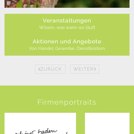
Veranstaltungen
Wissen, was wann wo läuft
Aktionen und Angebote
Von Handel, Gewerbe, Dienstleistern
ZURÜCK
WEITER
Firmenportraits