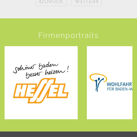
ZURÜCK
WEITER
Firmenportraits