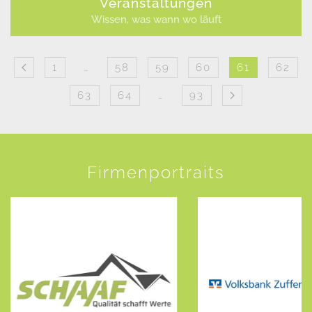
Veranstaltungen
Wissen, was wann wo läuft
1
…
58
59
60
61
62
63
64
…
93
Firmenportraits