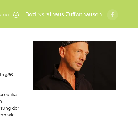
Bezirksrathaus Zuffenhausen
enü
it 1986
namerika
n
erung der
ern wie