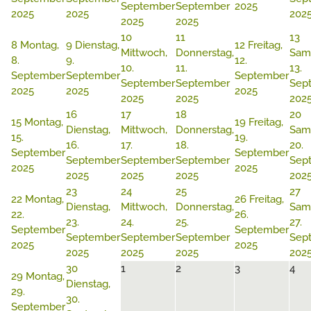
September
September
2025
2025
2025
202
2025
2025
10
11
13
8
Montag,
9
Dienstag,
12
Freitag,
Mittwoch,
Donnerstag,
Sam
8.
9.
12.
10.
11.
13.
September
September
September
September
September
Sep
2025
2025
2025
2025
2025
202
16
17
18
20
15
Montag,
19
Freitag,
Dienstag,
Mittwoch,
Donnerstag,
Sam
15.
19.
16.
17.
18.
20.
September
September
September
September
September
Sep
2025
2025
2025
2025
2025
202
23
24
25
27
22
Montag,
26
Freitag,
Dienstag,
Mittwoch,
Donnerstag,
Sam
22.
26.
23.
24.
25.
27.
September
September
September
September
September
Sep
2025
2025
2025
2025
2025
202
30
1
2
3
4
29
Montag,
Dienstag,
29.
30.
September