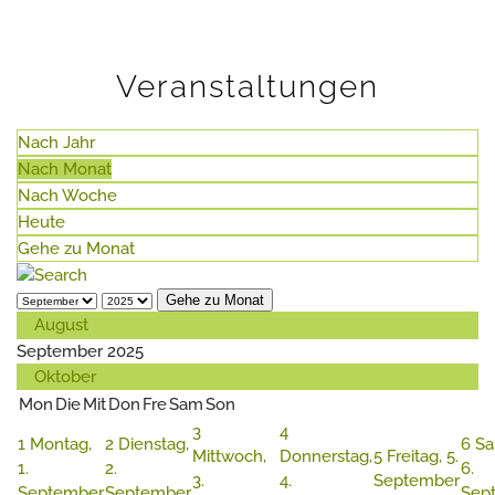
Veranstaltungen
Nach Jahr
Nach Monat
Nach Woche
Heute
Gehe zu Monat
Gehe zu Monat
August
September 2025
Oktober
Mon
Die
Mit
Don
Fre
Sam
Son
3
4
1
Montag,
2
Dienstag,
6
Sa
Mittwoch,
Donnerstag,
5
Freitag, 5.
1.
2.
6.
3.
4.
September
September
September
Sep