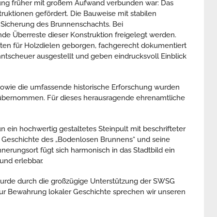
gung früher mit großem Aufwand verbunden war: Das
uktionen gefördert. Die Bauweise mit stabilen
 Sicherung des Brunnenschachts. Bei
e Überreste dieser Konstruktion freigelegt werden.
en für Holzdielen geborgen, fachgerecht dokumentiert
hntscheuer ausgestellt und geben eindrucksvoll Einblick
sowie die umfassende historische Erforschung wurden
 übernommen. Für dieses herausragende ehrenamtliche
 ein hochwertig gestaltetes Steinpult mit beschrifteter
ie Geschichte des „Bodenlosen Brunnens“ und seine
nerungsort fügt sich harmonisch in das Stadtbild ein
und erlebbar.
 wurde durch die großzügige Unterstützung der SWSG
ur Bewahrung lokaler Geschichte sprechen wir unseren