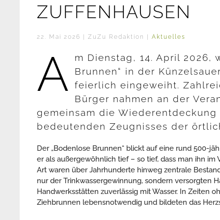
ZUFFENHAUSEN
22. Mai 2026
| ZuZu Redaktion |
Aktuelles
A
m Dienstag, 14. April 2026,
Brunnen“ in der Künzelsauer
feierlich eingeweiht. Zahlre
Bürger nahmen an der Veran
gemeinsam die Wiederentdeckung 
bedeutenden Zeugnisses der örtlic
Der „Bodenlose Brunnen“ blickt auf eine rund 500-jähr
er als außergewöhnlich tief – so tief, dass man ihn i
Art waren über Jahrhunderte hinweg zentrale Bestandt
nur der Trinkwassergewinnung, sondern versorgten Ha
Handwerksstätten zuverlässig mit Wasser. In Zeiten 
Ziehbrunnen lebensnotwendig und bildeten das Herzs