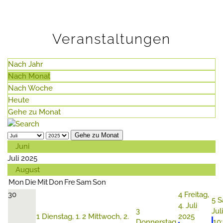
Veranstaltungen
Nach Jahr
Nach Monat
Nach Woche
Heute
Gehe zu Monat
Gehe zu Monat
Juni
Juli 2025
August
Mon
Die
Mit
Don
Fre
Sam
Son
30
4
Freitag,
5
S
4. Juli
3
Jul
1
Dienstag, 1.
2
Mittwoch, 2.
2025
Donnerstag,
10