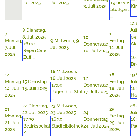
Juli 2025
Juli 2025
19:00 vhs
3. Juli 2025
Ki
Stuttgart:
...
...
12
8
Dienstag,
Jul
7
11
8. Juli 2025
09
10
Montag,
9
Mittwoch, 9.
Freitag,
16:00
Ak
Donnerstag,
7. Juli
Juli 2025
11. Juli
RepairCafé
...
10. Juli 2025
2025
2025
Zuff ...
16
Bri
16
Mittwoch,
14
18
19
16. Juli 2025
17
Montag,
15
Dienstag,
Freitag,
Jul
17:00
Donnerstag,
14. Juli
15. Juli 2025
18. Juli
18
Jugendrat Stutt
17. Juli 2025
2025
2025
Haa
...
22
Dienstag,
23
Mittwoch,
26
21
25
22. Juli 2025
23. Juli 2025
24
Jul
Montag,
Freitag,
17:30
16:30
Donnerstag,
18
21. Juli
25. Juli
Bezirksbeirat
Stadtbibliothek
24. Juli 2025
Pa
2025
2025
Z ...
...
...