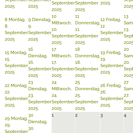
September
September
2025
2025
2025
202
2025
2025
10
11
13
8
Montag,
9
Dienstag,
12
Freitag,
Mittwoch,
Donnerstag,
Sam
8.
9.
12.
10.
11.
13.
September
September
September
September
September
Sep
2025
2025
2025
2025
2025
202
16
17
18
20
15
Montag,
19
Freitag,
Dienstag,
Mittwoch,
Donnerstag,
Sam
15.
19.
16.
17.
18.
20.
September
September
September
September
September
Sep
2025
2025
2025
2025
2025
202
23
24
25
27
22
Montag,
26
Freitag,
Dienstag,
Mittwoch,
Donnerstag,
Sam
22.
26.
23.
24.
25.
27.
September
September
September
September
September
Sep
2025
2025
2025
2025
2025
202
30
1
2
3
4
29
Montag,
Dienstag,
29.
30.
September