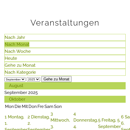
Veranstaltungen
Nach Jahr
Nach Monat
Nach Woche
Heute
Gehe zu Monat
Nach Kategorie
Gehe zu Monat
August
September 2025
Oktober
Mon
Die
Mit
Don
Fre
Sam
Son
3
4
1
Montag,
2
Dienstag,
6
Sa
Mittwoch,
Donnerstag,
5
Freitag, 5.
1.
2.
6.
3.
4.
September
September
September
Sep